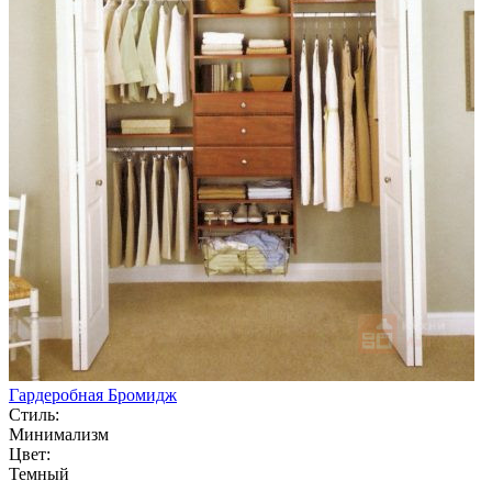
Гардеробная Бромидж
Стиль:
Минимализм
Цвет:
Темный