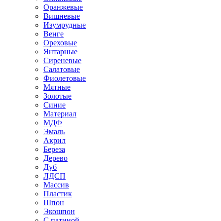
Оранжевые
Вишневые
Изумрудные
Венге
Ореховые
Янтарные
Сиреневые
Салатовые
Фиолетовые
Мятные
Золотые
Синие
Материал
МДФ
Эмаль
Акрил
Береза
Дерево
Дуб
ЛДСП
Массив
Пластик
Шпон
Экошпон
С патиной