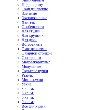
Минимализм
Под старину
Скандинавские
Элитные
Эксклюзивные
Хай-тек
Особенности
Для студии
Для хрущевки
Для дачи
Встроенные
С антресолями
С барной стойкой
С островом
Малогабаритные
Модульные
Скрытые ручки
Размер
Мини-кухни
Узкие
3 кв. м.
5 кв. м.
6 кв. м.
9 кв. м.
Все для кухни