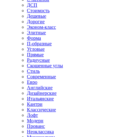
ДСП
Стоимость
Дешевые
Дорогие
Эконом-класс
Элитные
Форма
П-образные
Угловые
Прямые
Радиусные
Скошенные углы
Стиль
Современные
Евро
Английские
Дизайнерские
Итальянские
Кантри
Классические
Лофт
Модерн
Прованс
Неоклассика