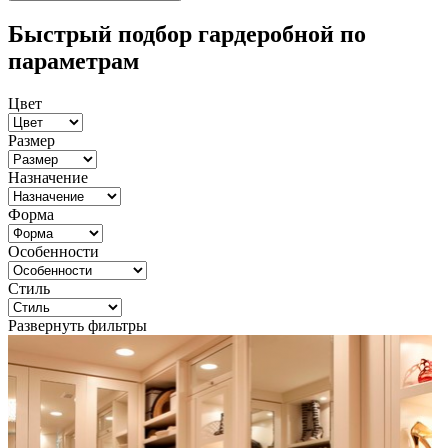
Быстрый подбор гардеробной по
параметрам
Цвет
Размер
Назначение
Форма
Особенности
Стиль
Развернуть фильтры