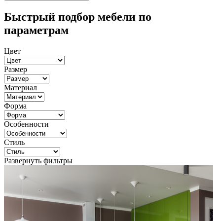
Быстрый подбор мебели по
параметрам
Цвет
Размер
Материал
Форма
Особенности
Стиль
Развернуть фильтры