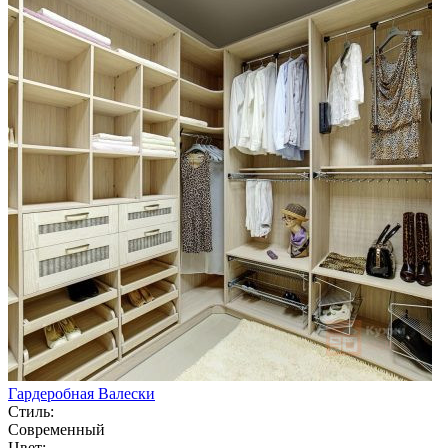
Гардеробная Валески
Стиль:
Современный
Цвет: