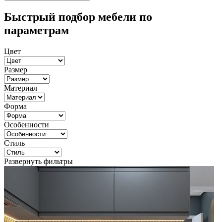
Быстрый подбор мебели по
параметрам
Цвет
Размер
Материал
Форма
Особенности
Стиль
Развернуть фильтры