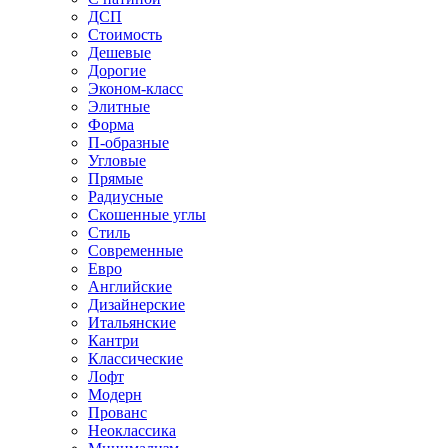
ДСП
Стоимость
Дешевые
Дорогие
Эконом-класс
Элитные
Форма
П-образные
Угловые
Прямые
Радиусные
Скошенные углы
Стиль
Современные
Евро
Английские
Дизайнерские
Итальянские
Кантри
Классические
Лофт
Модерн
Прованс
Неоклассика