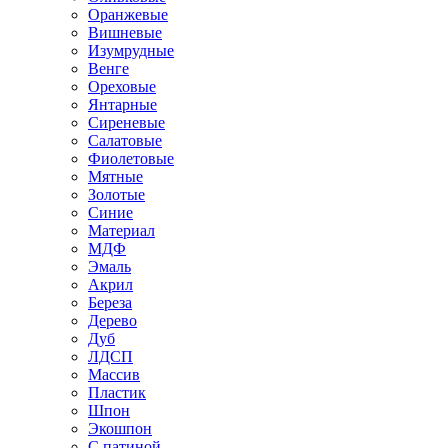
Оранжевые
Вишневые
Изумрудные
Венге
Ореховые
Янтарные
Сиреневые
Салатовые
Фиолетовые
Мятные
Золотые
Синие
Материал
МДФ
Эмаль
Акрил
Береза
Дерево
Дуб
ЛДСП
Массив
Пластик
Шпон
Экошпон
С патиной