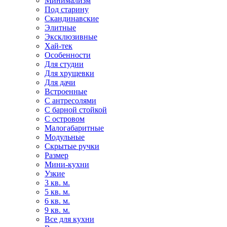
Минимализм
Под старину
Скандинавские
Элитные
Эксклюзивные
Хай-тек
Особенности
Для студии
Для хрущевки
Для дачи
Встроенные
С антресолями
С барной стойкой
С островом
Малогабаритные
Модульные
Скрытые ручки
Размер
Мини-кухни
Узкие
3 кв. м.
5 кв. м.
6 кв. м.
9 кв. м.
Все для кухни