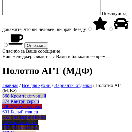
Пожалуйста,
докажите, что вы человек, выбрав
Звезду
.
Спасибо за Ваше сообщение!
Наш менеджер свяжется с Вами в ближайшее время.
Полотно АГТ (МДФ)
Главная
/
Все для кухни
/
Варианты отделки
/
Полотно АГТ
(МДФ)
368 Крем текстурный
374 Кантри серый
600 Супер красный
601 Белый глянец
602 Тик европейский
603 Вяз металлик
605 Эбони глянец