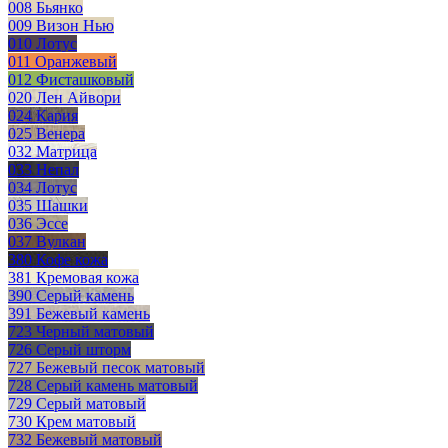
008 Бьянко
009 Визон Нью
010 Лотус
011 Оранжевый
012 Фисташковый
020 Лен Айвори
024 Кария
025 Венера
032 Матрица
033 Непал
034 Лотус
035 Шашки
036 Эссе
037 Вулкан
380 Кофе кожа
381 Кремовая кожа
390 Серый камень
391 Бежевый камень
723 Черный матовый
726 Серый шторм
727 Бежевый песок матовый
728 Серый камень матовый
729 Серый матовый
730 Крем матовый
732 Бежевый матовый