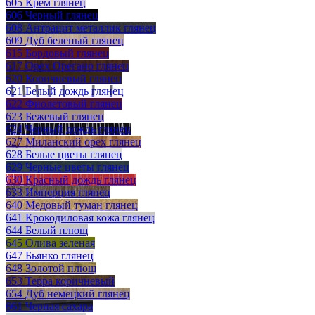
605 Крем глянец
606 Черный глянец
608 Антрацит металлик глянец
609 Дуб беленый глянец
615 Бордовый глянец
617 Орех Орегано глянец
620 Коричневый глянец
621 Белый дождь глянец
622 Фиолетовый глянец
623 Бежевый глянец
624 Черный дождь глянец
627 Миланский орех глянец
628 Белые цветы глянец
629 Черные цветы глянец
630 Красный дождь глянец
633 Имперция глянец
640 Медовый туман глянец
641 Крокодиловая кожа глянец
644 Белый плющ
645 Олива зеленая
647 Бьянко глянец
648 Золотой плющ
653 Терра коричневый
654 Дуб немецкий глянец
661 Черная сахара