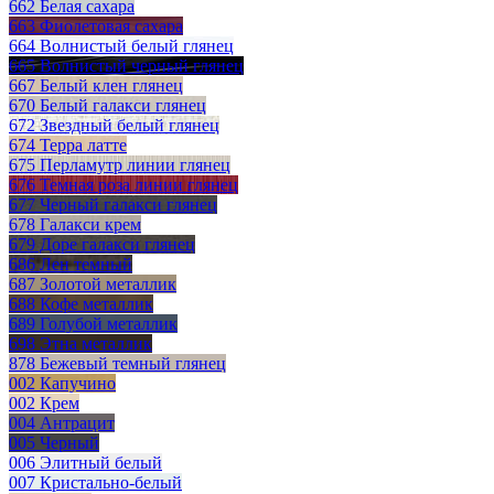
662 Белая сахара
663 Фиолетовая сахара
664 Волнистый белый глянец
665 Волнистый черный глянец
667 Белый клен глянец
670 Белый галакси глянец
672 Звездный белый глянец
674 Терра латте
675 Перламутр линии глянец
676 Темная роза линии глянец
677 Черный галакси глянец
678 Галакси крем
679 Доре галакси глянец
686 Лен темный
687 Золотой металлик
688 Кофе металлик
689 Голубой металлик
698 Этна металлик
878 Бежевый темный глянец
002 Капучино
002 Крем
004 Антрацит
005 Черный
006 Элитный белый
007 Кристально-белый