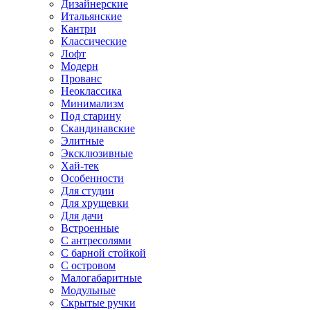
Дизайнерские
Итальянские
Кантри
Классические
Лофт
Модерн
Прованс
Неоклассика
Минимализм
Под старину
Скандинавские
Элитные
Эксклюзивные
Хай-тек
Особенности
Для студии
Для хрущевки
Для дачи
Встроенные
С антресолями
С барной стойкой
С островом
Малогабаритные
Модульные
Скрытые ручки