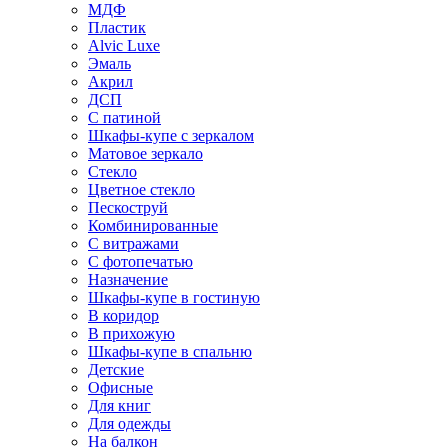
МДФ
Пластик
Alvic Luxe
Эмаль
Акрил
ДСП
С патиной
Шкафы-купе с зеркалом
Матовое зеркало
Стекло
Цветное стекло
Пескоструй
Комбинированные
С витражами
С фотопечатью
Назначение
Шкафы-купе в гостиную
В коридор
В прихожую
Шкафы-купе в спальню
Детские
Офисные
Для книг
Для одежды
На балкон