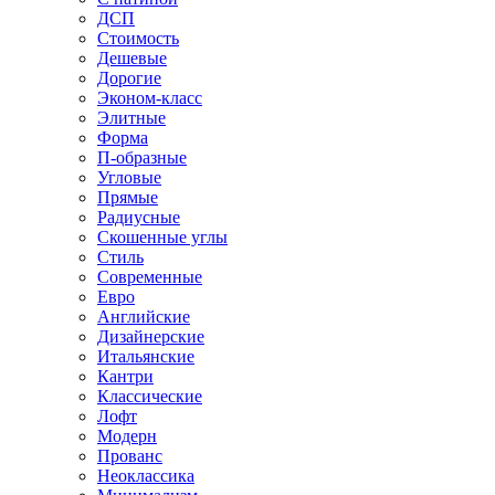
ДСП
Стоимость
Дешевые
Дорогие
Эконом-класс
Элитные
Форма
П-образные
Угловые
Прямые
Радиусные
Скошенные углы
Стиль
Современные
Евро
Английские
Дизайнерские
Итальянские
Кантри
Классические
Лофт
Модерн
Прованс
Неоклассика