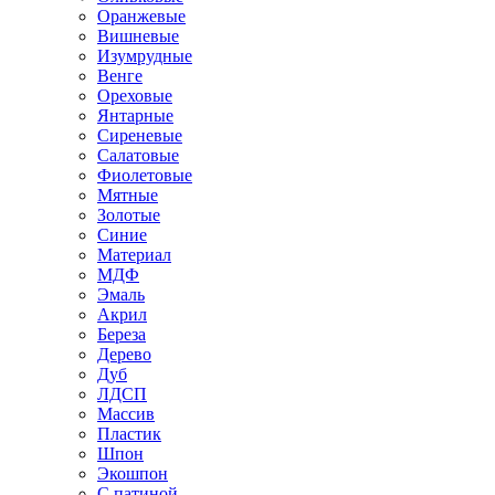
Оранжевые
Вишневые
Изумрудные
Венге
Ореховые
Янтарные
Сиреневые
Салатовые
Фиолетовые
Мятные
Золотые
Синие
Материал
МДФ
Эмаль
Акрил
Береза
Дерево
Дуб
ЛДСП
Массив
Пластик
Шпон
Экошпон
С патиной