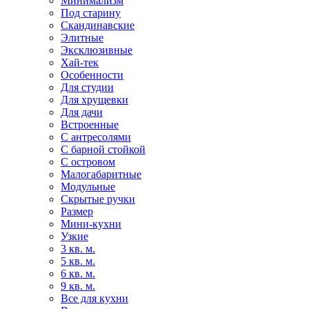
Минимализм
Под старину
Скандинавские
Элитные
Эксклюзивные
Хай-тек
Особенности
Для студии
Для хрущевки
Для дачи
Встроенные
С антресолями
С барной стойкой
С островом
Малогабаритные
Модульные
Скрытые ручки
Размер
Мини-кухни
Узкие
3 кв. м.
5 кв. м.
6 кв. м.
9 кв. м.
Все для кухни