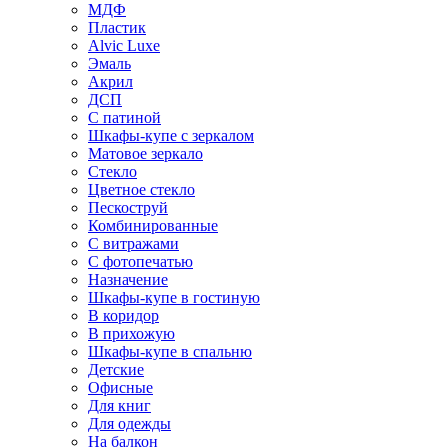
МДФ
Пластик
Alvic Luxe
Эмаль
Акрил
ДСП
С патиной
Шкафы-купе с зеркалом
Матовое зеркало
Стекло
Цветное стекло
Пескоструй
Комбинированные
С витражами
С фотопечатью
Назначение
Шкафы-купе в гостиную
В коридор
В прихожую
Шкафы-купе в спальню
Детские
Офисные
Для книг
Для одежды
На балкон