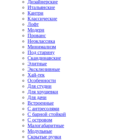
Дизайнерские
Итальянские
Кантри
Классические
Лофт
Модерн
Прованс
Неоклассика
Минимализм
Под старину
Скандинавские
Элитные
Эксклюзивные
Хай-тек
Особенности
Для студии
Для хрущевки
Для дачи
Встроенные
С антресолями
С барной стойкой
С островом
Малогабаритные
Модульные
Скрытые ручки