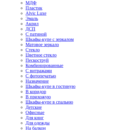
МДФ
Пластик
Alvic Luxe
Эмаль
Акрил
ДСП
С патиной
Шкафы-купе с зеркалом
Матовое зеркало
Стекло
Цветное стекло
Пескоструй
Комбинированные
С витражами
С фотопечатью
Назначение
Шкафы-купе в гостиную
В коридор
В прихожую
Шкафы-купе в спальню
Детские
Офисные
Для книг
Для одежды
На балкон