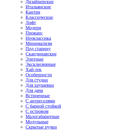
Дизайнерские
Итальянские
Кантри
Классические
Лофт
Модерн
Прованс
Неоклассика
Минимализм
Под старину
Скандинавские
Элитные
Эксклюзивные
Хай-тек
Особенности
Для студии
Для хрущевки
Для дачи
Встроенные
С антресолями
С барной стойкой
С островом
Малогабаритные
Модульные
Скрытые ручки