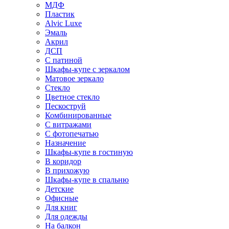
МДФ
Пластик
Alvic Luxe
Эмаль
Акрил
ДСП
С патиной
Шкафы-купе с зеркалом
Матовое зеркало
Стекло
Цветное стекло
Пескоструй
Комбинированные
С витражами
С фотопечатью
Назначение
Шкафы-купе в гостиную
В коридор
В прихожую
Шкафы-купе в спальню
Детские
Офисные
Для книг
Для одежды
На балкон