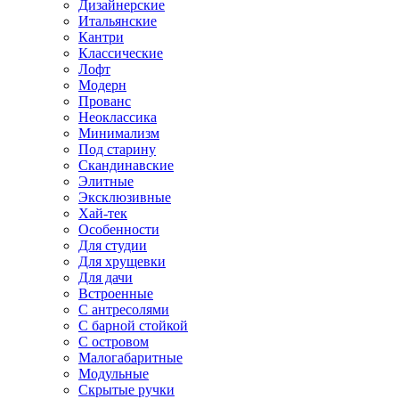
Дизайнерские
Итальянские
Кантри
Классические
Лофт
Модерн
Прованс
Неоклассика
Минимализм
Под старину
Скандинавские
Элитные
Эксклюзивные
Хай-тек
Особенности
Для студии
Для хрущевки
Для дачи
Встроенные
С антресолями
С барной стойкой
С островом
Малогабаритные
Модульные
Скрытые ручки