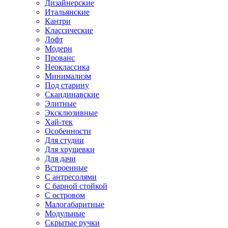
Дизайнерские
Итальянские
Кантри
Классические
Лофт
Модерн
Прованс
Неоклассика
Минимализм
Под старину
Скандинавские
Элитные
Эксклюзивные
Хай-тек
Особенности
Для студии
Для хрущевки
Для дачи
Встроенные
С антресолями
С барной стойкой
С островом
Малогабаритные
Модульные
Скрытые ручки