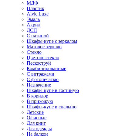
МДФ
Пластик
Alvic Luxe
Эмаль
Акрил
ДСП
С патиной
Шкафы-купе с зеркалом
Матовое зеркало
Стекло
Цветное стекло
Пескоструй
Комбинированные
С витражами
С фотопечатью
Назначение
Шкафы-купе в гостиную
В коридор
В прихожую
Шкафы-купе в спальню
Детские
Офисные
Для книг
Для одежды
На балкон