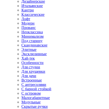
Дизайнерские
Итальянские
Кантри
Классические
Лофт
Модерн
Прованс
Неоклассика
Минимализм
Под старину
Скандинавские
Элитные
Эксклюзивные
Хай-тек
Особенности
Для студии
Для хрущевки
Для дачи
Встроенные
С антресолями
С барной стойкой
С островом
Малогабаритные
Модульные
Скрытые ручки