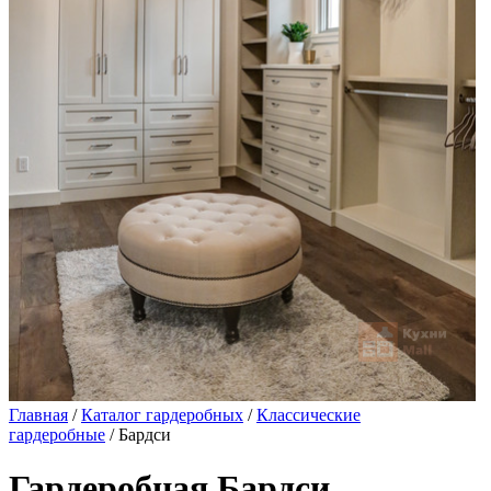
Главная
/
Каталог гардеробных
/
Классические
гардеробные
/ Бардси
Гардеробная Бардси