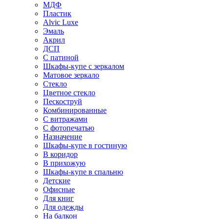
МДФ
Пластик
Alvic Luxe
Эмаль
Акрил
ДСП
С патиной
Шкафы-купе с зеркалом
Матовое зеркало
Стекло
Цветное стекло
Пескоструй
Комбинированные
С витражами
С фотопечатью
Назначение
Шкафы-купе в гостиную
В коридор
В прихожую
Шкафы-купе в спальню
Детские
Офисные
Для книг
Для одежды
На балкон