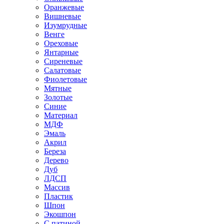
Оранжевые
Вишневые
Изумрудные
Венге
Ореховые
Янтарные
Сиреневые
Салатовые
Фиолетовые
Мятные
Золотые
Синие
Материал
МДФ
Эмаль
Акрил
Береза
Дерево
Дуб
ЛДСП
Массив
Пластик
Шпон
Экошпон
С патиной