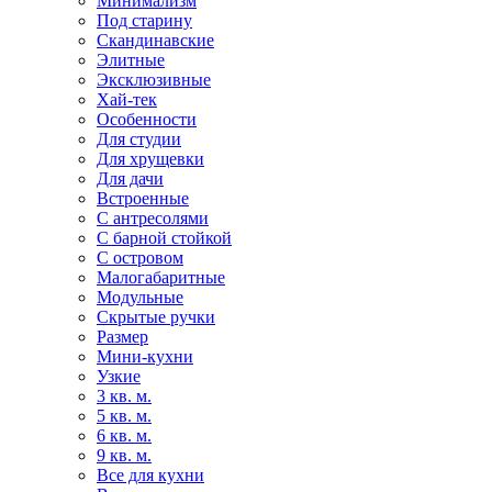
Минимализм
Под старину
Скандинавские
Элитные
Эксклюзивные
Хай-тек
Особенности
Для студии
Для хрущевки
Для дачи
Встроенные
С антресолями
С барной стойкой
С островом
Малогабаритные
Модульные
Скрытые ручки
Размер
Мини-кухни
Узкие
3 кв. м.
5 кв. м.
6 кв. м.
9 кв. м.
Все для кухни