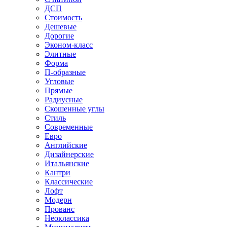
ДСП
Стоимость
Дешевые
Дорогие
Эконом-класс
Элитные
Форма
П-образные
Угловые
Прямые
Радиусные
Скошенные углы
Стиль
Современные
Евро
Английские
Дизайнерские
Итальянские
Кантри
Классические
Лофт
Модерн
Прованс
Неоклассика