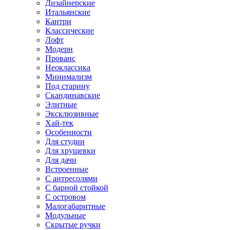
Дизайнерские
Итальянские
Кантри
Классические
Лофт
Модерн
Прованс
Неоклассика
Минимализм
Под старину
Скандинавские
Элитные
Эксклюзивные
Хай-тек
Особенности
Для студии
Для хрущевки
Для дачи
Встроенные
С антресолями
С барной стойкой
С островом
Малогабаритные
Модульные
Скрытые ручки