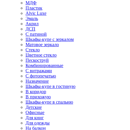
МДФ
Пластик
Alvic Luxe
Эмаль
Акрил
ДСП
С патиной
Шкафы-купе с зеркалом
Матовое зеркало
Стекло
Цветное стекло
Пескоструй
Комбинированные
С витражами
С фотопечатью
Назначение
Шкафы-купе в гостиную
В коридор
В прихожую
Шкафы-купе в спальню
Детские
Офисные
Для книг
Для одежды
На балкон