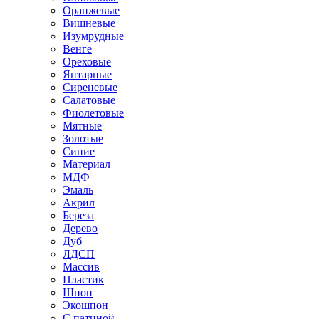
Оранжевые
Вишневые
Изумрудные
Венге
Ореховые
Янтарные
Сиреневые
Салатовые
Фиолетовые
Мятные
Золотые
Синие
Материал
МДФ
Эмаль
Акрил
Береза
Дерево
Дуб
ЛДСП
Массив
Пластик
Шпон
Экошпон
С патиной