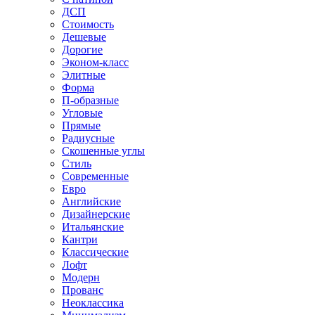
ДСП
Стоимость
Дешевые
Дорогие
Эконом-класс
Элитные
Форма
П-образные
Угловые
Прямые
Радиусные
Скошенные углы
Стиль
Современные
Евро
Английские
Дизайнерские
Итальянские
Кантри
Классические
Лофт
Модерн
Прованс
Неоклассика