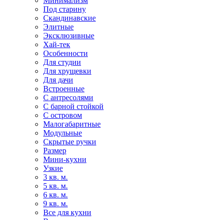
Минимализм
Под старину
Скандинавские
Элитные
Эксклюзивные
Хай-тек
Особенности
Для студии
Для хрущевки
Для дачи
Встроенные
С антресолями
С барной стойкой
С островом
Малогабаритные
Модульные
Скрытые ручки
Размер
Мини-кухни
Узкие
3 кв. м.
5 кв. м.
6 кв. м.
9 кв. м.
Все для кухни