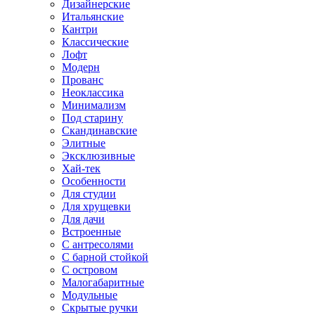
Дизайнерские
Итальянские
Кантри
Классические
Лофт
Модерн
Прованс
Неоклассика
Минимализм
Под старину
Скандинавские
Элитные
Эксклюзивные
Хай-тек
Особенности
Для студии
Для хрущевки
Для дачи
Встроенные
С антресолями
С барной стойкой
С островом
Малогабаритные
Модульные
Скрытые ручки