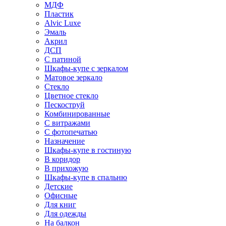
МДФ
Пластик
Alvic Luxe
Эмаль
Акрил
ДСП
С патиной
Шкафы-купе с зеркалом
Матовое зеркало
Стекло
Цветное стекло
Пескоструй
Комбинированные
С витражами
С фотопечатью
Назначение
Шкафы-купе в гостиную
В коридор
В прихожую
Шкафы-купе в спальню
Детские
Офисные
Для книг
Для одежды
На балкон