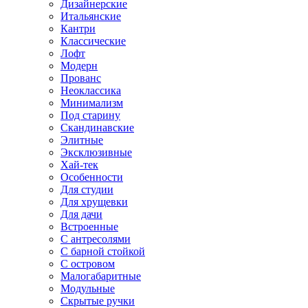
Дизайнерские
Итальянские
Кантри
Классические
Лофт
Модерн
Прованс
Неоклассика
Минимализм
Под старину
Скандинавские
Элитные
Эксклюзивные
Хай-тек
Особенности
Для студии
Для хрущевки
Для дачи
Встроенные
С антресолями
С барной стойкой
С островом
Малогабаритные
Модульные
Скрытые ручки