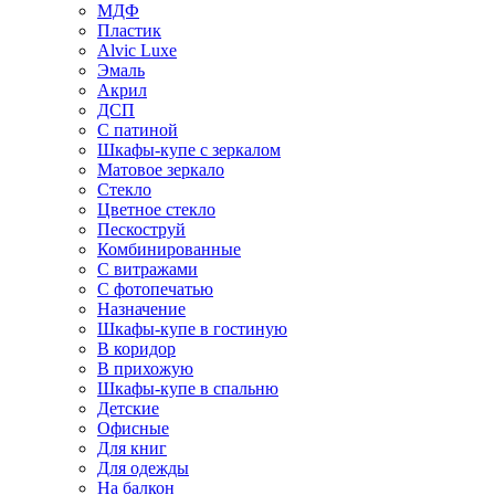
МДФ
Пластик
Alvic Luxe
Эмаль
Акрил
ДСП
С патиной
Шкафы-купе с зеркалом
Матовое зеркало
Стекло
Цветное стекло
Пескоструй
Комбинированные
С витражами
С фотопечатью
Назначение
Шкафы-купе в гостиную
В коридор
В прихожую
Шкафы-купе в спальню
Детские
Офисные
Для книг
Для одежды
На балкон