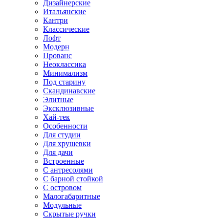
Дизайнерские
Итальянские
Кантри
Классические
Лофт
Модерн
Прованс
Неоклассика
Минимализм
Под старину
Скандинавские
Элитные
Эксклюзивные
Хай-тек
Особенности
Для студии
Для хрущевки
Для дачи
Встроенные
С антресолями
С барной стойкой
С островом
Малогабаритные
Модульные
Скрытые ручки