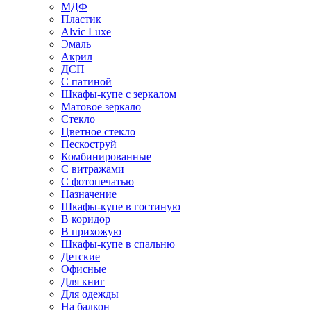
МДФ
Пластик
Alvic Luxe
Эмаль
Акрил
ДСП
С патиной
Шкафы-купе с зеркалом
Матовое зеркало
Стекло
Цветное стекло
Пескоструй
Комбинированные
С витражами
С фотопечатью
Назначение
Шкафы-купе в гостиную
В коридор
В прихожую
Шкафы-купе в спальню
Детские
Офисные
Для книг
Для одежды
На балкон