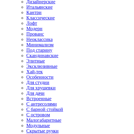
Дизайнерские
Итальянские
Кантри
Классические
Лофт
Модерн
Прованс
Неоклассика
Минимализм
Под старину
Скандинавские
Элитные
Эксклюзивные
Хай-тек
Особенности
Для студии
Для хрущевки
Для дачи
Встроенные
С антресолями
С барной стойкой
С островом
Малогабаритные
Модульные
Скрытые ручки