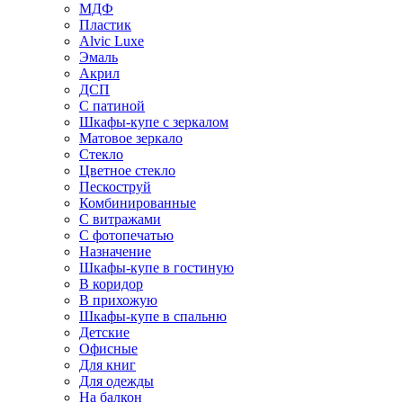
МДФ
Пластик
Alvic Luxe
Эмаль
Акрил
ДСП
С патиной
Шкафы-купе с зеркалом
Матовое зеркало
Стекло
Цветное стекло
Пескоструй
Комбинированные
С витражами
С фотопечатью
Назначение
Шкафы-купе в гостиную
В коридор
В прихожую
Шкафы-купе в спальню
Детские
Офисные
Для книг
Для одежды
На балкон