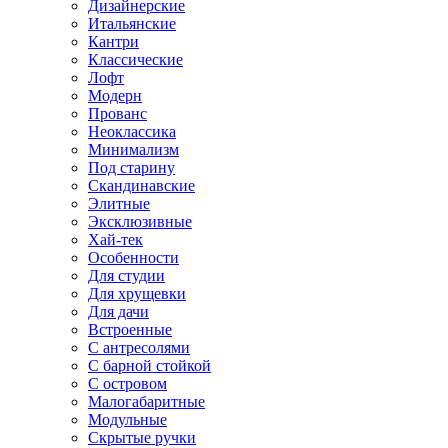
Дизайнерские
Итальянские
Кантри
Классические
Лофт
Модерн
Прованс
Неоклассика
Минимализм
Под старину
Скандинавские
Элитные
Эксклюзивные
Хай-тек
Особенности
Для студии
Для хрущевки
Для дачи
Встроенные
С антресолями
С барной стойкой
С островом
Малогабаритные
Модульные
Скрытые ручки