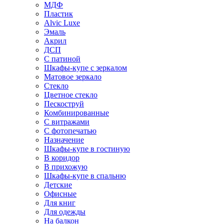
МДФ
Пластик
Alvic Luxe
Эмаль
Акрил
ДСП
С патиной
Шкафы-купе с зеркалом
Матовое зеркало
Стекло
Цветное стекло
Пескоструй
Комбинированные
С витражами
С фотопечатью
Назначение
Шкафы-купе в гостиную
В коридор
В прихожую
Шкафы-купе в спальню
Детские
Офисные
Для книг
Для одежды
На балкон