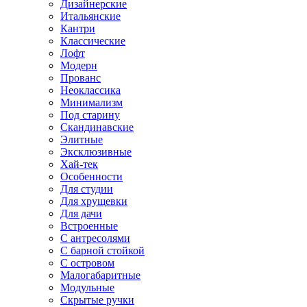
Дизайнерские
Итальянские
Кантри
Классические
Лофт
Модерн
Прованс
Неоклассика
Минимализм
Под старину
Скандинавские
Элитные
Эксклюзивные
Хай-тек
Особенности
Для студии
Для хрущевки
Для дачи
Встроенные
С антресолями
С барной стойкой
С островом
Малогабаритные
Модульные
Скрытые ручки