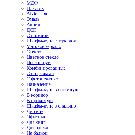
МДФ
Пластик
Alvic Luxe
Эмаль
Акрил
ДСП
С патиной
Шкафы-купе с зеркалом
Матовое зеркало
Стекло
Цветное стекло
Пескоструй
Комбинированные
С витражами
С фотопечатью
Назначение
Шкафы-купе в гостиную
В коридор
В прихожую
Шкафы-купе в спальню
Детские
Офисные
Для книг
Для одежды
На балкон