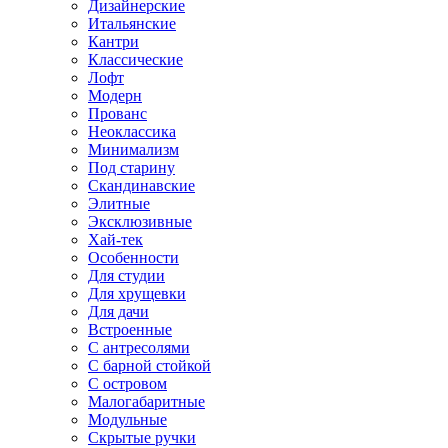
Дизайнерские
Итальянские
Кантри
Классические
Лофт
Модерн
Прованс
Неоклассика
Минимализм
Под старину
Скандинавские
Элитные
Эксклюзивные
Хай-тек
Особенности
Для студии
Для хрущевки
Для дачи
Встроенные
С антресолями
С барной стойкой
С островом
Малогабаритные
Модульные
Скрытые ручки