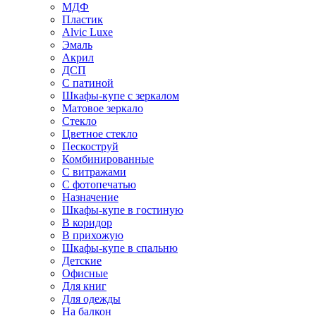
МДФ
Пластик
Alvic Luxe
Эмаль
Акрил
ДСП
С патиной
Шкафы-купе с зеркалом
Матовое зеркало
Стекло
Цветное стекло
Пескоструй
Комбинированные
С витражами
С фотопечатью
Назначение
Шкафы-купе в гостиную
В коридор
В прихожую
Шкафы-купе в спальню
Детские
Офисные
Для книг
Для одежды
На балкон