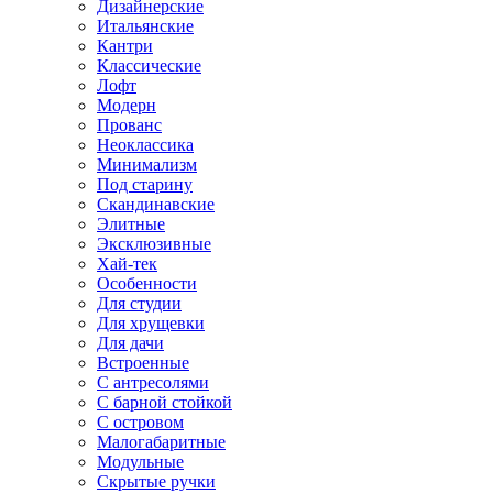
Дизайнерские
Итальянские
Кантри
Классические
Лофт
Модерн
Прованс
Неоклассика
Минимализм
Под старину
Скандинавские
Элитные
Эксклюзивные
Хай-тек
Особенности
Для студии
Для хрущевки
Для дачи
Встроенные
С антресолями
С барной стойкой
С островом
Малогабаритные
Модульные
Скрытые ручки