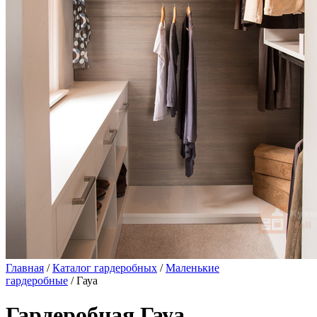
Главная
/
Каталог гардеробных
/
Маленькие
гардеробные
/ Гауа
Гардеробная Гауа