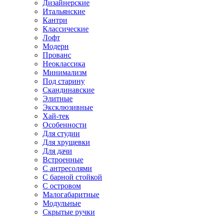
Дизайнерские
Итальянские
Кантри
Классические
Лофт
Модерн
Прованс
Неоклассика
Минимализм
Под старину
Скандинавские
Элитные
Эксклюзивные
Хай-тек
Особенности
Для студии
Для хрущевки
Для дачи
Встроенные
С антресолями
С барной стойкой
С островом
Малогабаритные
Модульные
Скрытые ручки