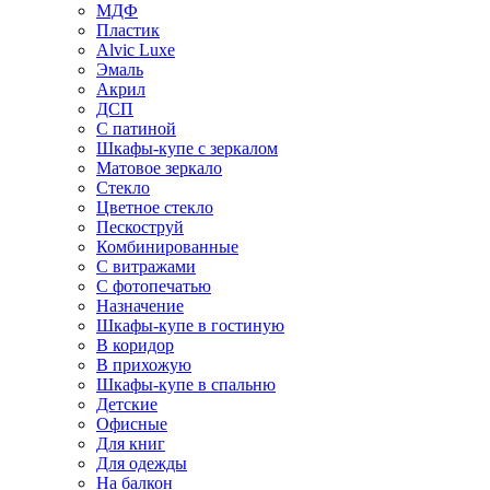
МДФ
Пластик
Alvic Luxe
Эмаль
Акрил
ДСП
С патиной
Шкафы-купе с зеркалом
Матовое зеркало
Стекло
Цветное стекло
Пескоструй
Комбинированные
С витражами
С фотопечатью
Назначение
Шкафы-купе в гостиную
В коридор
В прихожую
Шкафы-купе в спальню
Детские
Офисные
Для книг
Для одежды
На балкон