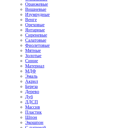
Оранжевые
Вишневые
Изумрудные
Венге
Ореховые
Янтарные
Сиреневые
Салатовые
Фиолетовые
Мятные
Золотые
Синие
Материал
МДФ
Эмаль
Акрил
Береза
Дерево
Дуб
ЛДСП
Массив
Пластик
Шпон
Экошпон
С патиной