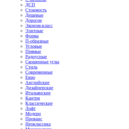
ДСП
Стоимость
Дешевые
Дорогие
Эконом-класс
Элитные
Форма
П-образные
Угловые
Прямые
Радиусные
Скошенные углы
Стиль
Современные
Евро
Английские
Дизайнерские
Итальянские
Кантри
Классические
Лофт
Модерн
Прованс
Неоклассика