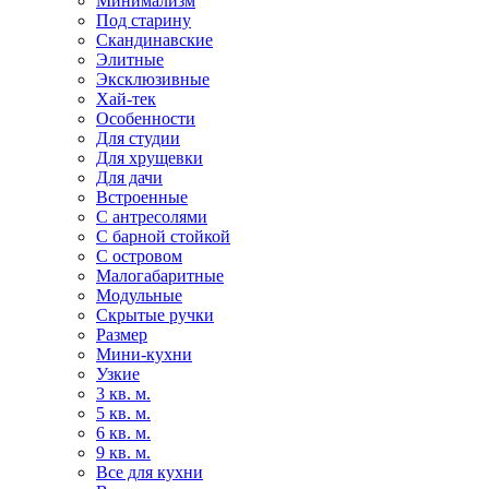
Минимализм
Под старину
Скандинавские
Элитные
Эксклюзивные
Хай-тек
Особенности
Для студии
Для хрущевки
Для дачи
Встроенные
С антресолями
С барной стойкой
С островом
Малогабаритные
Модульные
Скрытые ручки
Размер
Мини-кухни
Узкие
3 кв. м.
5 кв. м.
6 кв. м.
9 кв. м.
Все для кухни