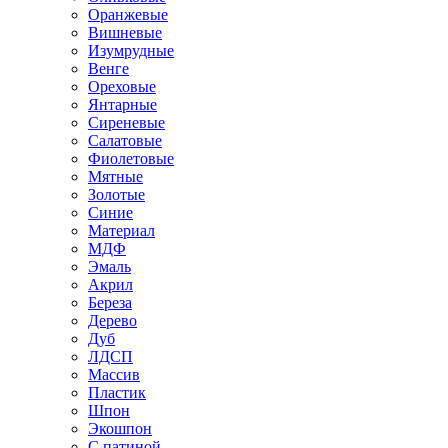
Оранжевые
Вишневые
Изумрудные
Венге
Ореховые
Янтарные
Сиреневые
Салатовые
Фиолетовые
Мятные
Золотые
Синие
Материал
МДФ
Эмаль
Акрил
Береза
Дерево
Дуб
ЛДСП
Массив
Пластик
Шпон
Экошпон
С патиной