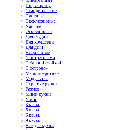
Минимализм
Под старину
Скандинавские
Элитные
Эксклюзивные
Хай-тек
Особенности
Для студии
Для хрущевки
Для дачи
Встроенные
С антресолями
С барной стойкой
С островом
Малогабаритные
Модульные
Скрытые ручки
Размер
Мини-кухни
Узкие
3 кв. м.
5 кв. м.
6 кв. м.
9 кв. м.
Все для кухни