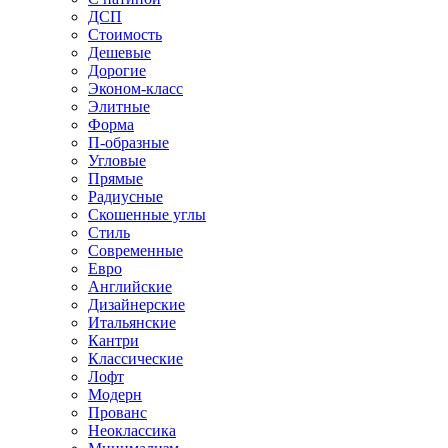
ДСП
Стоимость
Дешевые
Дорогие
Эконом-класс
Элитные
Форма
П-образные
Угловые
Прямые
Радиусные
Скошенные углы
Стиль
Современные
Евро
Английские
Дизайнерские
Итальянские
Кантри
Классические
Лофт
Модерн
Прованс
Неоклассика