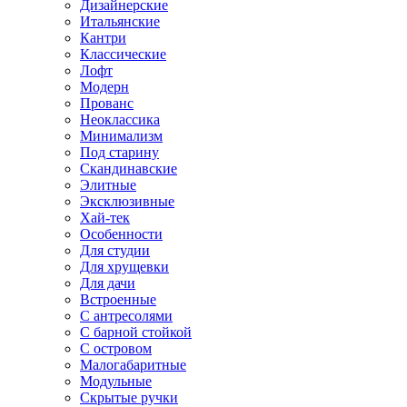
Дизайнерские
Итальянские
Кантри
Классические
Лофт
Модерн
Прованс
Неоклассика
Минимализм
Под старину
Скандинавские
Элитные
Эксклюзивные
Хай-тек
Особенности
Для студии
Для хрущевки
Для дачи
Встроенные
С антресолями
С барной стойкой
С островом
Малогабаритные
Модульные
Скрытые ручки