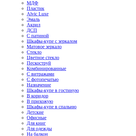
МДФ
Пластик
Alvic Luxe
Эмаль
Акрил
ДСП
С патиной
Шкафы-купе с зеркалом
Матовое зеркало
Стекло
Цветное стекло
Пескоструй
Комбинированные
С витражами
С фотопечатью
Назначение
Шкафы-купе в гостиную
В коридор
В прихожую
Шкафы-купе в спальню
Детские
Офисные
Для книг
Для одежды
На балкон