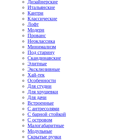
Дизайнерские
Итальянские
Кантри
Классические
Лофт
Модерн
Прованс
Неоклассика
Минимализм
Под старину
Скандинавские
Элитные
Эксклюзивные
Хай-тек
Особенности
Для студии
Для хрущевки
Для дачи
Встроенные
С антресолями
С барной стойкой
С островом
Малогабаритные
Модульные
Скрытые ручки