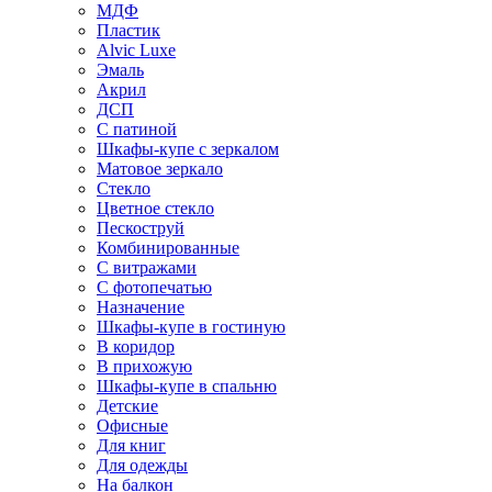
МДФ
Пластик
Alvic Luxe
Эмаль
Акрил
ДСП
С патиной
Шкафы-купе с зеркалом
Матовое зеркало
Стекло
Цветное стекло
Пескоструй
Комбинированные
С витражами
С фотопечатью
Назначение
Шкафы-купе в гостиную
В коридор
В прихожую
Шкафы-купе в спальню
Детские
Офисные
Для книг
Для одежды
На балкон