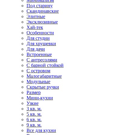
Минимализм
Под старину
Скандинавские
Элитные
Эксклюзивные
Хай-тек
Особенности
Для студии
Для хрущевки
Для дачи
Встроенные
С антресолями
С барной стойкой
С островом
Малогабаритные
Модульные
Скрытые ручки
Размер
Мини-кухни
Узкие
3 кв. м.
5 кв. м.
6 кв. м.
9 кв. м.
Все для кухни