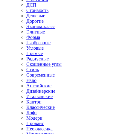
ДСП
Стоимость
Дешевые
Дорогие
Эконом-класс
Элитные
Форма
П-образные
Угловые
Прямые
Радиусные
Скошенные углы
Стиль
Современные
Евро
Английские
Дизайнерские
Итальянские
Кантри
Классические
Лофт
Модерн
Прованс
Неоклассика