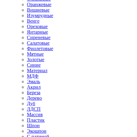
Оранжевые
Вишневые
Изумрудные
Венге
Ореховые
Янтарные
Сиреневые
Салатовые
Фиолетовые
Мятные
Золотые
Синие
Материал
МДФ
Эмаль
Акрил
Береза
Дерево
Дуб
ЛДСП
Массив
Пластик
Шпон
Экошпон
С патиной