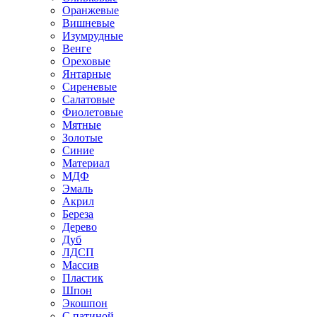
Оранжевые
Вишневые
Изумрудные
Венге
Ореховые
Янтарные
Сиреневые
Салатовые
Фиолетовые
Мятные
Золотые
Синие
Материал
МДФ
Эмаль
Акрил
Береза
Дерево
Дуб
ЛДСП
Массив
Пластик
Шпон
Экошпон
С патиной