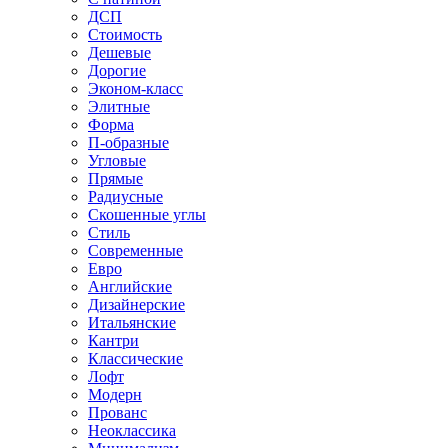
ДСП
Стоимость
Дешевые
Дорогие
Эконом-класс
Элитные
Форма
П-образные
Угловые
Прямые
Радиусные
Скошенные углы
Стиль
Современные
Евро
Английские
Дизайнерские
Итальянские
Кантри
Классические
Лофт
Модерн
Прованс
Неоклассика