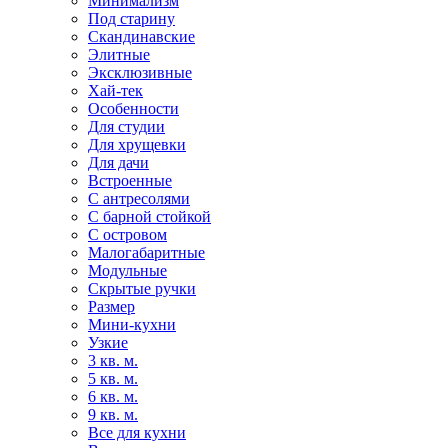
Минимализм
Под старину
Скандинавские
Элитные
Эксклюзивные
Хай-тек
Особенности
Для студии
Для хрущевки
Для дачи
Встроенные
С антресолями
С барной стойкой
С островом
Малогабаритные
Модульные
Скрытые ручки
Размер
Мини-кухни
Узкие
3 кв. м.
5 кв. м.
6 кв. м.
9 кв. м.
Все для кухни