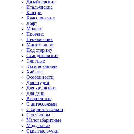
Дизайнерские
Итальянские
Кантри
Классические
Лофт
Модерн
Прованс
Неоклассика
Минимализм
Под старину
Скандинавские
Элитные
Эксклюзивные
Хай-тек
Особенности
Для студии
Для хрущевки
Для дачи
Встроенные
С антресолями
С барной стойкой
С островом
Малогабаритные
Модульные
Скрытые ручки