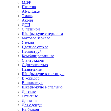
МДФ
Пластик
Alvic Luxe
Эмаль
Акрил
ДСП
С патиной
Шкафы-купе с зеркалом
Матовое зеркало
Стекло
Цветное стекло
Пескоструй
Комбинированные
С витражами
С фотопечатью
Назначение
Шкафы-купе в гостиную
В коридор
В прихожую
Шкафы-купе в спальню
Детские
Офисные
Для книг
Для одежды
На балкон