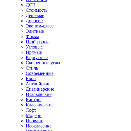
ДСП
Стоимость
Дешевые
Дорогие
Эконом-класс
Элитные
Форма
П-образные
Угловые
Прямые
Радиусные
Скошенные углы
Стиль
Современные
Евро
Английские
Дизайнерские
Итальянские
Кантри
Классические
Лофт
Модерн
Прованс
Неоклассика