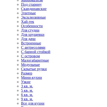
Минимализм
Под старину
Скандинавские
Элитные
Эксклюзивные
Хай-тек
Особенности
Для студии
Для хрущевки
Для дачи
Встроенные
С антресолями
С барной стойкой
С островом
Малогабаритные
Модульные
Скрытые ручки
Размер
Мини-кухни
Узкие
3 кв. м.
5 кв. м.
6 кв. м.
9 кв. м.
Все для кухни