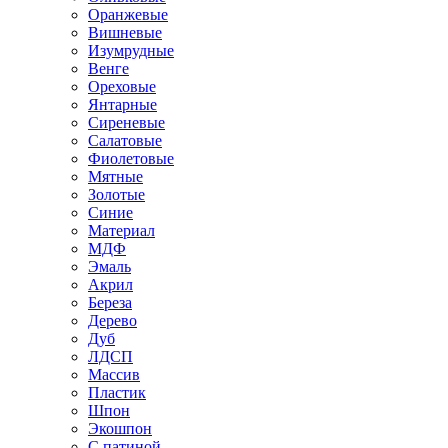
Оранжевые
Вишневые
Изумрудные
Венге
Ореховые
Янтарные
Сиреневые
Салатовые
Фиолетовые
Мятные
Золотые
Синие
Материал
МДФ
Эмаль
Акрил
Береза
Дерево
Дуб
ЛДСП
Массив
Пластик
Шпон
Экошпон
С патиной