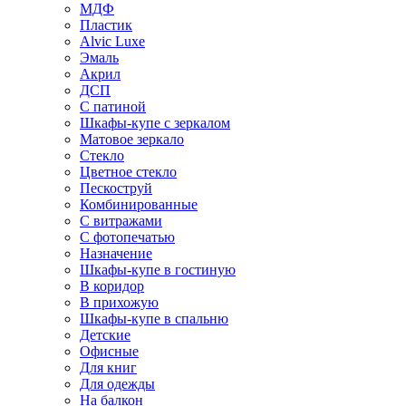
МДФ
Пластик
Alvic Luxe
Эмаль
Акрил
ДСП
С патиной
Шкафы-купе с зеркалом
Матовое зеркало
Стекло
Цветное стекло
Пескоструй
Комбинированные
С витражами
С фотопечатью
Назначение
Шкафы-купе в гостиную
В коридор
В прихожую
Шкафы-купе в спальню
Детские
Офисные
Для книг
Для одежды
На балкон