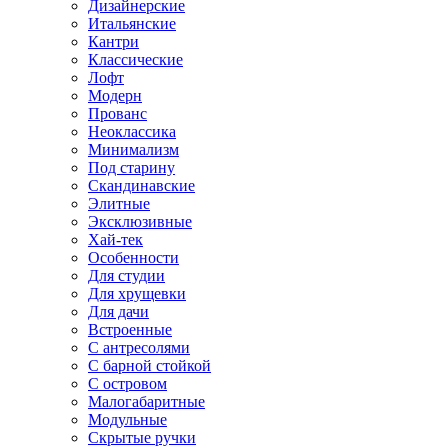
Дизайнерские
Итальянские
Кантри
Классические
Лофт
Модерн
Прованс
Неоклассика
Минимализм
Под старину
Скандинавские
Элитные
Эксклюзивные
Хай-тек
Особенности
Для студии
Для хрущевки
Для дачи
Встроенные
С антресолями
С барной стойкой
С островом
Малогабаритные
Модульные
Скрытые ручки