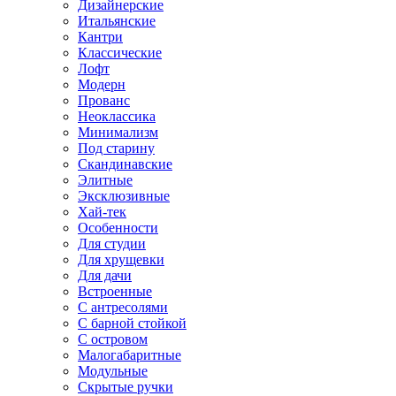
Дизайнерские
Итальянские
Кантри
Классические
Лофт
Модерн
Прованс
Неоклассика
Минимализм
Под старину
Скандинавские
Элитные
Эксклюзивные
Хай-тек
Особенности
Для студии
Для хрущевки
Для дачи
Встроенные
С антресолями
С барной стойкой
С островом
Малогабаритные
Модульные
Скрытые ручки