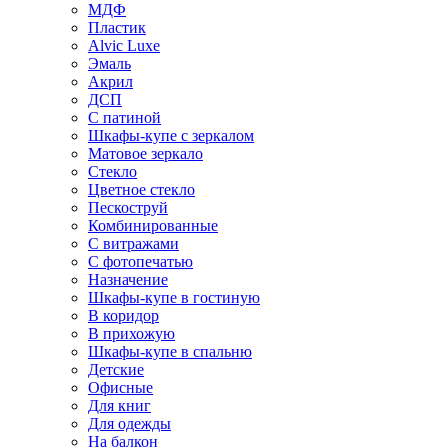
МДФ
Пластик
Alvic Luxe
Эмаль
Акрил
ДСП
С патиной
Шкафы-купе с зеркалом
Матовое зеркало
Стекло
Цветное стекло
Пескоструй
Комбинированные
С витражами
С фотопечатью
Назначение
Шкафы-купе в гостиную
В коридор
В прихожую
Шкафы-купе в спальню
Детские
Офисные
Для книг
Для одежды
На балкон