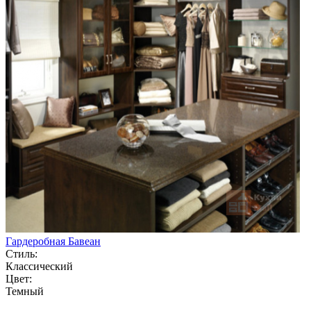
Гардеробная Бавеан
Стиль:
Классический
Цвет:
Темный