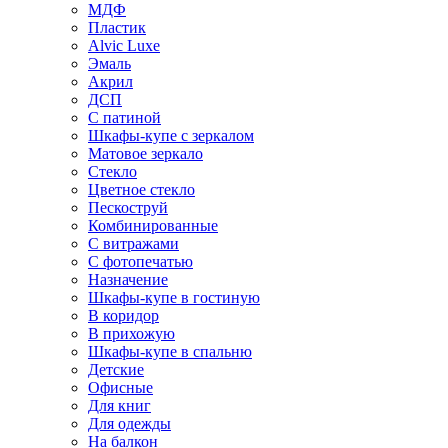
МДФ
Пластик
Alvic Luxe
Эмаль
Акрил
ДСП
С патиной
Шкафы-купе с зеркалом
Матовое зеркало
Стекло
Цветное стекло
Пескоструй
Комбинированные
С витражами
С фотопечатью
Назначение
Шкафы-купе в гостиную
В коридор
В прихожую
Шкафы-купе в спальню
Детские
Офисные
Для книг
Для одежды
На балкон