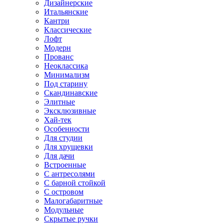
Дизайнерские
Итальянские
Кантри
Классические
Лофт
Модерн
Прованс
Неоклассика
Минимализм
Под старину
Скандинавские
Элитные
Эксклюзивные
Хай-тек
Особенности
Для студии
Для хрущевки
Для дачи
Встроенные
С антресолями
С барной стойкой
С островом
Малогабаритные
Модульные
Скрытые ручки