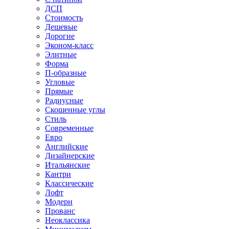
ДСП
Стоимость
Дешевые
Дорогие
Эконом-класс
Элитные
Форма
П-образные
Угловые
Прямые
Радиусные
Скошенные углы
Стиль
Современные
Евро
Английские
Дизайнерские
Итальянские
Кантри
Классические
Лофт
Модерн
Прованс
Неоклассика