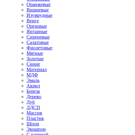
Оранжевые
Вишневые
Изумрудные
Венге
Ореховые
Янтарные
Сиреневые
Салатовые
Фиолетовые
Мятные
Золотые
Синие
Материал
МДФ
Эмаль
Акрил
Береза
Дерево
Дуб
ЛДСП
Массив
Пластик
Шпон
Экошпон
С патиной