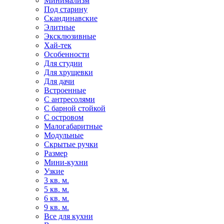
Минимализм
Под старину
Скандинавские
Элитные
Эксклюзивные
Хай-тек
Особенности
Для студии
Для хрущевки
Для дачи
Встроенные
С антресолями
С барной стойкой
С островом
Малогабаритные
Модульные
Скрытые ручки
Размер
Мини-кухни
Узкие
3 кв. м.
5 кв. м.
6 кв. м.
9 кв. м.
Все для кухни