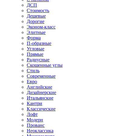
ДСП
Стоимость
Дешевые
Дорогие
Эконом-класс
Элитные
Форма
П-образные
Угловые
Прямые
Радиусные
Скошенные углы
Стиль
Современные
Евро
Английские
Дизайнерские
Итальянские
Кантри
Классические
Лофт
Модерн
Прованс
Неоклассика