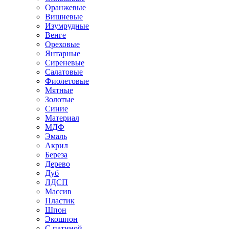
Оранжевые
Вишневые
Изумрудные
Венге
Ореховые
Янтарные
Сиреневые
Салатовые
Фиолетовые
Мятные
Золотые
Синие
Материал
МДФ
Эмаль
Акрил
Береза
Дерево
Дуб
ЛДСП
Массив
Пластик
Шпон
Экошпон
С патиной