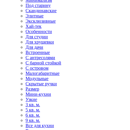
Минимализм
Под старину
Скандинавские
Элитные
Эксклюзивные
Хай-тек
Особенности
Для студии
Для хрущевки
Для дачи
Встроенные
С антресолями
С барной стойкой
С островом
Малогабаритные
Модульные
Скрытые ручки
Размер
Мини-кухни
Узкие
3 кв. м.
5 кв. м.
6 кв. м.
9 кв. м.
Все для кухни