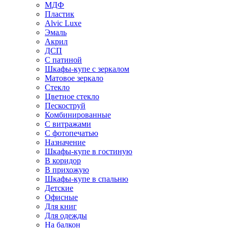
МДФ
Пластик
Alvic Luxe
Эмаль
Акрил
ДСП
С патиной
Шкафы-купе с зеркалом
Матовое зеркало
Стекло
Цветное стекло
Пескоструй
Комбинированные
С витражами
С фотопечатью
Назначение
Шкафы-купе в гостиную
В коридор
В прихожую
Шкафы-купе в спальню
Детские
Офисные
Для книг
Для одежды
На балкон