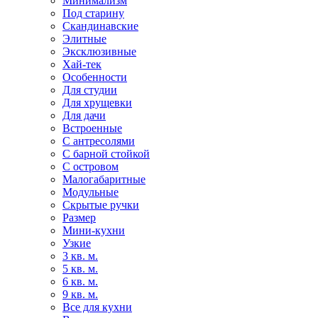
Минимализм
Под старину
Скандинавские
Элитные
Эксклюзивные
Хай-тек
Особенности
Для студии
Для хрущевки
Для дачи
Встроенные
С антресолями
С барной стойкой
С островом
Малогабаритные
Модульные
Скрытые ручки
Размер
Мини-кухни
Узкие
3 кв. м.
5 кв. м.
6 кв. м.
9 кв. м.
Все для кухни