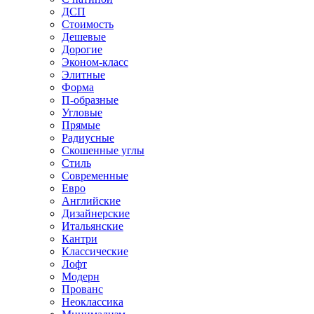
ДСП
Стоимость
Дешевые
Дорогие
Эконом-класс
Элитные
Форма
П-образные
Угловые
Прямые
Радиусные
Скошенные углы
Стиль
Современные
Евро
Английские
Дизайнерские
Итальянские
Кантри
Классические
Лофт
Модерн
Прованс
Неоклассика