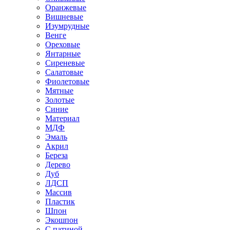
Оранжевые
Вишневые
Изумрудные
Венге
Ореховые
Янтарные
Сиреневые
Салатовые
Фиолетовые
Мятные
Золотые
Синие
Материал
МДФ
Эмаль
Акрил
Береза
Дерево
Дуб
ЛДСП
Массив
Пластик
Шпон
Экошпон
С патиной