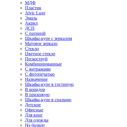
МДФ
Пластик
Alvic Luxe
Эмаль
Акрил
ДСП
С патиной
Шкафы-купе с зеркалом
Матовое зеркало
Стекло
Цветное стекло
Пескоструй
Комбинированные
С витражами
С фотопечатью
Назначение
Шкафы-купе в гостиную
В коридор
В прихожую
Шкафы-купе в спальню
Детские
Офисные
Для книг
Для одежды
На балкон