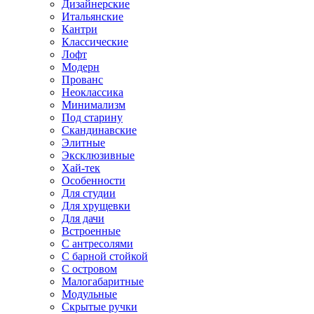
Дизайнерские
Итальянские
Кантри
Классические
Лофт
Модерн
Прованс
Неоклассика
Минимализм
Под старину
Скандинавские
Элитные
Эксклюзивные
Хай-тек
Особенности
Для студии
Для хрущевки
Для дачи
Встроенные
С антресолями
С барной стойкой
С островом
Малогабаритные
Модульные
Скрытые ручки