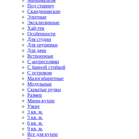
Минимализм
Под старину
Скандинавские
Элитные
Эксклюзивные
Хай-тек
Особенности
Для студии
Для хрущевки
Для дачи
Встроенные
С антресолями
С барной стойкой
С островом
Малогабаритные
Модульные
Скрытые ручки
Размер
Мини-кухни
Узкие
3 кв. м.
5 кв. м.
6 кв. м.
9 кв. м.
Все для кухни