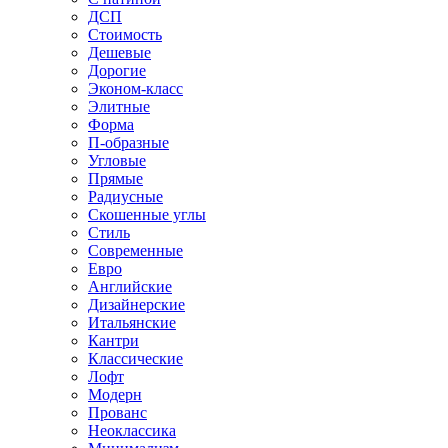
ДСП
Стоимость
Дешевые
Дорогие
Эконом-класс
Элитные
Форма
П-образные
Угловые
Прямые
Радиусные
Скошенные углы
Стиль
Современные
Евро
Английские
Дизайнерские
Итальянские
Кантри
Классические
Лофт
Модерн
Прованс
Неоклассика