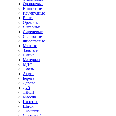
Оранжевые
Вишневые
Изумрудные
Венге
Ореховые
Янтарные
Сиреневые
Салатовые
Фиолетовые
Мятные
Золотые
Синие
Материал
МДФ
Эмаль
Акрил
Береза
Дерево
Дуб
ЛДСП
Массив
Пластик
Шпон
Экошпон
С патиной