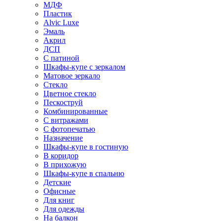
МДФ
Пластик
Alvic Luxe
Эмаль
Акрил
ДСП
С патиной
Шкафы-купе с зеркалом
Матовое зеркало
Стекло
Цветное стекло
Пескоструй
Комбинированные
С витражами
С фотопечатью
Назначение
Шкафы-купе в гостиную
В коридор
В прихожую
Шкафы-купе в спальню
Детские
Офисные
Для книг
Для одежды
На балкон