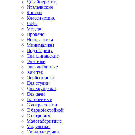
Дизайнерские
Итальянские
Кантри
Классические
Лофт
Модерн
Прованс
Неоклассика
Минимализм
Под старину
Скандинавские
Элитные
Эксклюзивные
Хай-тек
Особенности
Для студии
Для хрущевки
Для дачи
Встроенные
С антресолями
С барной стойкой
С островом
Малогабаритные
Модульные
Скрытые ручки