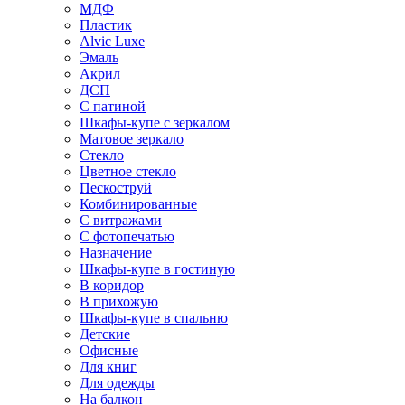
МДФ
Пластик
Alvic Luxe
Эмаль
Акрил
ДСП
С патиной
Шкафы-купе с зеркалом
Матовое зеркало
Стекло
Цветное стекло
Пескоструй
Комбинированные
С витражами
С фотопечатью
Назначение
Шкафы-купе в гостиную
В коридор
В прихожую
Шкафы-купе в спальню
Детские
Офисные
Для книг
Для одежды
На балкон