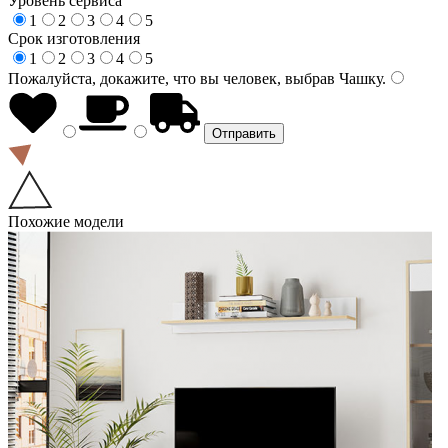
Уровень сервиса
1
2
3
4
5
Срок изготовления
1
2
3
4
5
Пожалуйста, докажите, что вы человек, выбрав
Чашку
.
Похожие модели