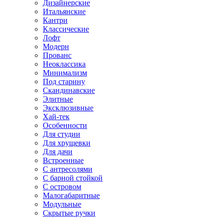
Дизайнерские
Итальянские
Кантри
Классические
Лофт
Модерн
Прованс
Неоклассика
Минимализм
Под старину
Скандинавские
Элитные
Эксклюзивные
Хай-тек
Особенности
Для студии
Для хрущевки
Для дачи
Встроенные
С антресолями
С барной стойкой
С островом
Малогабаритные
Модульные
Скрытые ручки