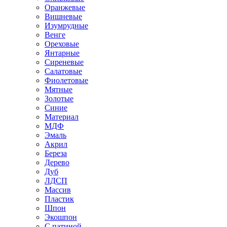
Оранжевые
Вишневые
Изумрудные
Венге
Ореховые
Янтарные
Сиреневые
Салатовые
Фиолетовые
Мятные
Золотые
Синие
Материал
МДФ
Эмаль
Акрил
Береза
Дерево
Дуб
ЛДСП
Массив
Пластик
Шпон
Экошпон
С патиной