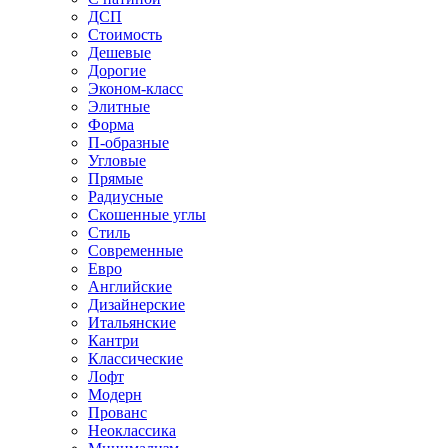
ДСП
Стоимость
Дешевые
Дорогие
Эконом-класс
Элитные
Форма
П-образные
Угловые
Прямые
Радиусные
Скошенные углы
Стиль
Современные
Евро
Английские
Дизайнерские
Итальянские
Кантри
Классические
Лофт
Модерн
Прованс
Неоклассика