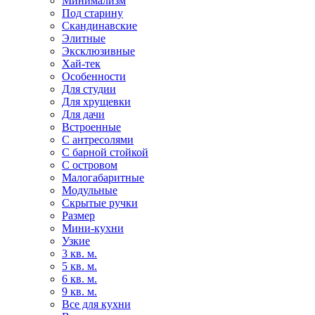
Минимализм
Под старину
Скандинавские
Элитные
Эксклюзивные
Хай-тек
Особенности
Для студии
Для хрущевки
Для дачи
Встроенные
С антресолями
С барной стойкой
С островом
Малогабаритные
Модульные
Скрытые ручки
Размер
Мини-кухни
Узкие
3 кв. м.
5 кв. м.
6 кв. м.
9 кв. м.
Все для кухни