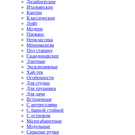
Дизайнерские
Итальянские
Кантри
Классические
Лофт
Модерн
Прованс
Неоклассика
Минимализм
Под старину
Скандинавские
Элитные
Эксклюзивные
Хай-тек
Особенности
Для студии
Для хрущевки
Для дачи
Встроенные
С антресолями
С барной стойкой
С островом
Малогабаритные
Модульные
Скрытые ручки