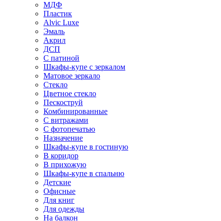
МДФ
Пластик
Alvic Luxe
Эмаль
Акрил
ДСП
С патиной
Шкафы-купе с зеркалом
Матовое зеркало
Стекло
Цветное стекло
Пескоструй
Комбинированные
С витражами
С фотопечатью
Назначение
Шкафы-купе в гостиную
В коридор
В прихожую
Шкафы-купе в спальню
Детские
Офисные
Для книг
Для одежды
На балкон