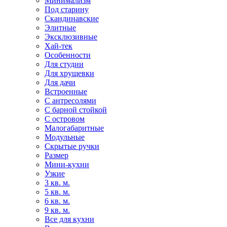
Минимализм
Под старину
Скандинавские
Элитные
Эксклюзивные
Хай-тек
Особенности
Для студии
Для хрущевки
Для дачи
Встроенные
С антресолями
С барной стойкой
С островом
Малогабаритные
Модульные
Скрытые ручки
Размер
Мини-кухни
Узкие
3 кв. м.
5 кв. м.
6 кв. м.
9 кв. м.
Все для кухни