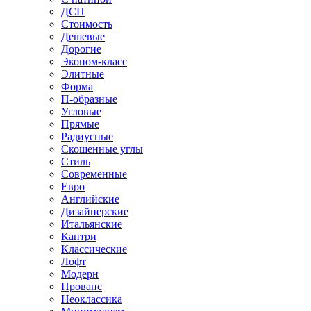
ДСП
Стоимость
Дешевые
Дорогие
Эконом-класс
Элитные
Форма
П-образные
Угловые
Прямые
Радиусные
Скошенные углы
Стиль
Современные
Евро
Английские
Дизайнерские
Итальянские
Кантри
Классические
Лофт
Модерн
Прованс
Неоклассика