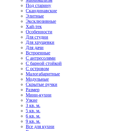
Минимализм
Под старину
Скандинавские
Элитные
Эксклюзивные
Хай-тек
Особенности
Для студии
Для хрущевки
Для дачи
Встроенные
С антресолями
С барной стойкой
С островом
Малогабаритные
Модульные
Скрытые ручки
Размер
Мини-кухни
Узкие
3 кв. м.
5 кв. м.
6 кв. м.
9 кв. м.
Все для кухни