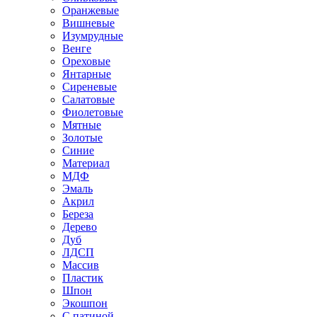
Оранжевые
Вишневые
Изумрудные
Венге
Ореховые
Янтарные
Сиреневые
Салатовые
Фиолетовые
Мятные
Золотые
Синие
Материал
МДФ
Эмаль
Акрил
Береза
Дерево
Дуб
ЛДСП
Массив
Пластик
Шпон
Экошпон
С патиной