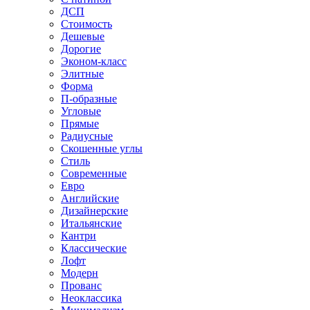
ДСП
Стоимость
Дешевые
Дорогие
Эконом-класс
Элитные
Форма
П-образные
Угловые
Прямые
Радиусные
Скошенные углы
Стиль
Современные
Евро
Английские
Дизайнерские
Итальянские
Кантри
Классические
Лофт
Модерн
Прованс
Неоклассика