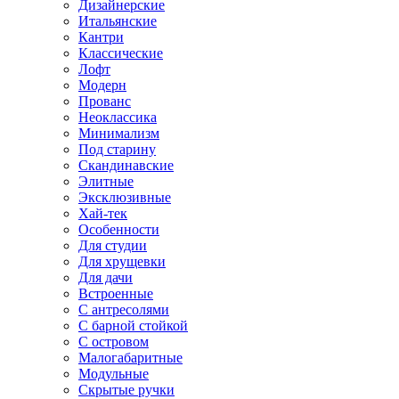
Дизайнерские
Итальянские
Кантри
Классические
Лофт
Модерн
Прованс
Неоклассика
Минимализм
Под старину
Скандинавские
Элитные
Эксклюзивные
Хай-тек
Особенности
Для студии
Для хрущевки
Для дачи
Встроенные
С антресолями
С барной стойкой
С островом
Малогабаритные
Модульные
Скрытые ручки