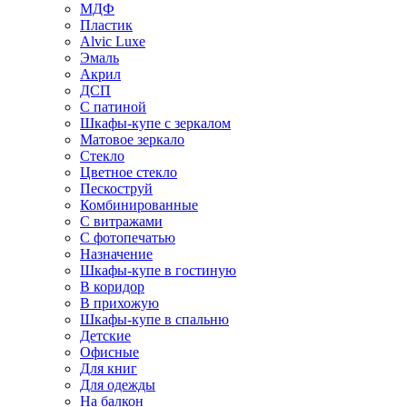
МДФ
Пластик
Alvic Luxe
Эмаль
Акрил
ДСП
С патиной
Шкафы-купе с зеркалом
Матовое зеркало
Стекло
Цветное стекло
Пескоструй
Комбинированные
С витражами
С фотопечатью
Назначение
Шкафы-купе в гостиную
В коридор
В прихожую
Шкафы-купе в спальню
Детские
Офисные
Для книг
Для одежды
На балкон